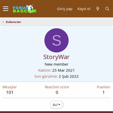
Giriş yap
Kayıt ol
Kullanıcılar
S
StoryWar
New member
Katılım
25 Mar 2021
Son görülme
2 Şub 2022
Mesajlar
Reaction score
Puanları
101
0
1
Bul