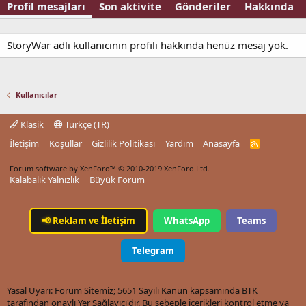
Profil mesajları
Son aktivite
Gönderiler
Hakkında
StoryWar adlı kullanıcının profili hakkında henüz mesaj yok.
Kullanıcılar
Klasik
Türkçe (TR)
İletişim
Koşullar
Gizlilik Politikası
Yardım
Anasayfa
R
S
S
Forum software by XenForo™
© 2010-2019 XenForo Ltd.
Kalabalık Yalnızlık
Büyük Forum
📢
Reklam ve İletişim
WhatsApp
Teams
Telegram
Yasal Uyarı: Forum Sitemiz; 5651 Sayılı Kanun kapsamında BTK
tarafından onaylı Yer Sağlayıcı'dır. Bu sebeple içerikleri kontrol etme ya