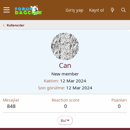
Giriş yap
Kayıt ol
Kullanıcılar
Can
New member
Katılım
12 Mar 2024
Son görülme
12 Mar 2024
Mesajlar
Reaction score
Puanları
848
0
0
Bul