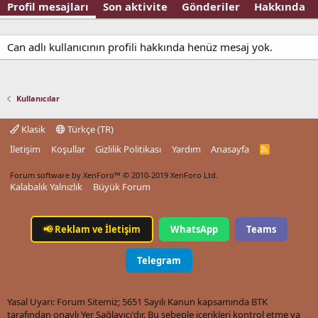
Profil mesajları
Son aktivite
Gönderiler
Hakkında
Can adlı kullanıcının profili hakkında henüz mesaj yok.
Kullanıcılar
Klasik
Türkçe (TR)
İletişim
Koşullar
Gizlilik Politikası
Yardım
Anasayfa
R
S
S
Forum software by XenForo™
© 2010-2019 XenForo Ltd.
Kalabalık Yalnızlık
Büyük Forum
📢
Reklam ve İletişim
WhatsApp
Teams
Telegram
Yasal Uyarı: Forum Sitemiz; 5651 Sayılı Kanun kapsamında BTK
tarafından onaylı Yer Sağlayıcı'dır. Bu sebeple içerikleri kontrol etme ya