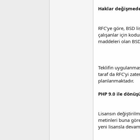
Haklar değişmede
RFC'ye göre, BSD li
çalışanlar için kodun
maddeleri olan BSD l
Teklifin uygulanma
taraf da RFC'yi zate
planlanmaktadır.
PHP 9.0 ile dönü
Lisansın değiştiril
metinleri buna göre 
yeni lisansla devam 