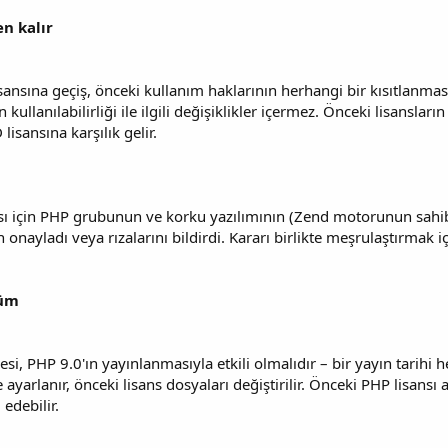
n kalır
sansına geçiş, önceki kullanım haklarının herhangi bir kısıtlanması
 kullanılabilirliği ile ilgili değişiklikler içermez. Önceki lisanslar
isansına karşılık gelir.
sı için PHP grubunun ve korku yazılımının (Zend motorunun sahib
n onayladı veya rızalarını bildirdi. Kararı birlikte meşrulaştırmak 
şüm
mesi, PHP 9.0'ın yayınlanmasıyla etkili olmalıdır – bir yayın tarih
ayarlanır, önceki lisans dosyaları değiştirilir. Önceki PHP lisansı
edebilir.