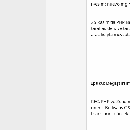
(Resim: nuevoimg 
25 Kasım'da PHP Bett
taraflar, ders ve ta
aracılığıyla mevcutt
İpucu: Değiştirilm
RFC, PHP ve Zend mo
önerir. Bu lisans OS
lisanslarının önceki