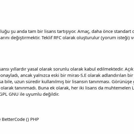
uluğu şu anda tam bir lisans tartışıyor. Amaç, daha önce standart de
rını değiştirmektir. Teklif RFC olarak oluşturulur (yorum isteği) v
sansı yıllardır yasal olarak sorunlu olarak kabul edilmektedir. Açı
 onayladı, ancak yalnızca eski bir miras-S.E olarak adlandırılan b
asa bile, uzun süredir kullanılmış bir lisansın tanınması. Görünüş
 olarak tanınmadı. Buna ek olarak, her iki lisans da muhtemelen 
 GPL GNU ile uyumlu değildir.