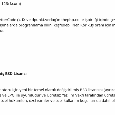
/ 123rf.com)
erCode (), IX ve dpunkt.verlag'ın thephp.cc ile işbirliği içinde çe
rtışmalarda programlama dilini keşfedebilirler. Kör kuş oranı için i
ur.
iş BSD Lisansı
toru için yeni bir temel olarak değiştirilmiş BSD lisansını (ayrı
I ve LPG ile uyumludur ve Ücretsiz Yazılım Vakfı tarafından ücretsi
 özel hükümleri, özel isimler ve özel kullanım koşulları da dahil o