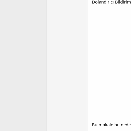
Dolandırıcı Bildirim
t
r
a
i
n
h
i
Bu makale bu nedenl