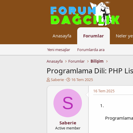
Anasayfa
Forumlar
Neler ye
Yeni mesajlar
Forumlarda ara
Anasayfa
Forumlar
Bilişim
Programlama Dili: PHP Lis
K
B
Saberie
16 Tem 2025
o
a
n
ş
16 Tem 2025
u
l
S
y
a
u
n
b
g
a
ı
Programlama Di
ş
ç
Saberie
l
t
Active member
a
a