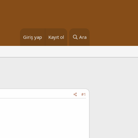
Giriş yap
Kayıt ol
Ara
#1