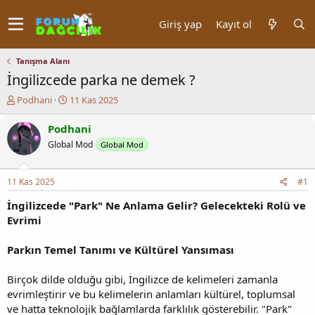
Giriş yap
Kayıt ol
Tanışma Alanı
İngilizcede parka ne demek ?
K
B
Podhani
11 Kas 2025
o
a
n
ş
Podhani
u
l
Global Mod
Global Mod
y
a
u
n
b
g
11 Kas 2025
#1
a
ı
ş
ç
İngilizcede "Park" Ne Anlama Gelir? Gelecekteki Rolü ve
l
t
Evrimi
a
a
t
r
Parkın Temel Tanımı ve Kültürel Yansıması
a
i
n
h
i
Birçok dilde olduğu gibi, İngilizce de kelimeleri zamanla
evrimleştirir ve bu kelimelerin anlamları kültürel, toplumsal
ve hatta teknolojik bağlamlarda farklılık gösterebilir. "Park"