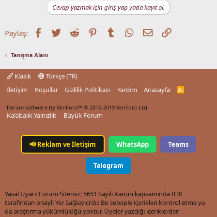
Cevap yazmak için giriş yap yada kayıt ol.
Facebook
Twitter
Reddit
Pinterest
Tumblr
WhatsApp
E-posta
Link
Paylaş:
Tanışma Alanı
Klasik
Türkçe (TR)
İletişim
Koşullar
Gizlilik Politikası
Yardım
Anasayfa
R
S
S
Forum software by XenForo™
© 2010-2019 XenForo Ltd.
Kalabalık Yalnızlık
Büyük Forum
📢
Reklam ve İletişim
WhatsApp
Teams
Telegram
Yasal Uyarı: Forum Sitemiz; 5651 Sayılı Kanun kapsamında BTK
tarafından onaylı Yer Sağlayıcı'dır. Bu sebeple içerikleri kontrol etme ya
da araştırma yükümlülüğü yoktur. Üyeler yazdığı içeriklerden