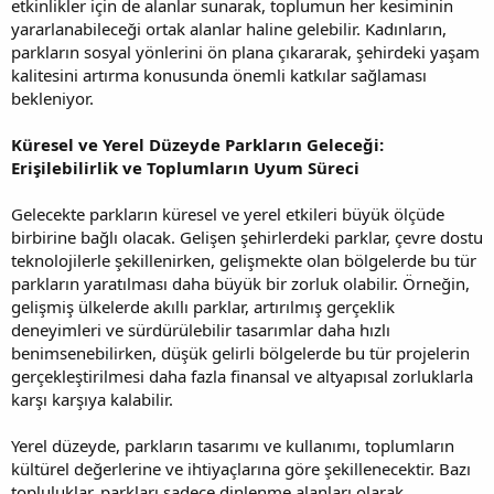
etkinlikler için de alanlar sunarak, toplumun her kesiminin
yararlanabileceği ortak alanlar haline gelebilir. Kadınların,
parkların sosyal yönlerini ön plana çıkararak, şehirdeki yaşam
kalitesini artırma konusunda önemli katkılar sağlaması
bekleniyor.
Küresel ve Yerel Düzeyde Parkların Geleceği:
Erişilebilirlik ve Toplumların Uyum Süreci
Gelecekte parkların küresel ve yerel etkileri büyük ölçüde
birbirine bağlı olacak. Gelişen şehirlerdeki parklar, çevre dostu
teknolojilerle şekillenirken, gelişmekte olan bölgelerde bu tür
parkların yaratılması daha büyük bir zorluk olabilir. Örneğin,
gelişmiş ülkelerde akıllı parklar, artırılmış gerçeklik
deneyimleri ve sürdürülebilir tasarımlar daha hızlı
benimsenebilirken, düşük gelirli bölgelerde bu tür projelerin
gerçekleştirilmesi daha fazla finansal ve altyapısal zorluklarla
karşı karşıya kalabilir.
Yerel düzeyde, parkların tasarımı ve kullanımı, toplumların
kültürel değerlerine ve ihtiyaçlarına göre şekillenecektir. Bazı
topluluklar, parkları sadece dinlenme alanları olarak